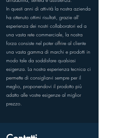
affidabilità, serietà e assistenza.
In questi anni di attività la nostra azienda
ha ottenuto ottimi risultati, grazie all'
esperienza dei nostri collaboratori ed a
una vasta rete commerciale, la nostra
forza consiste nel poter offrire al cliente
una vasta gamma di marchi e prodotti in
modo tale da soddisfare qualsiasi
esigenza. La nostra esperienza tecnica ci
permette di consigliarvi sempre per il
meglio, proponendovi il prodotto più
adatto alle vostre esigenze al miglior
prezzo.