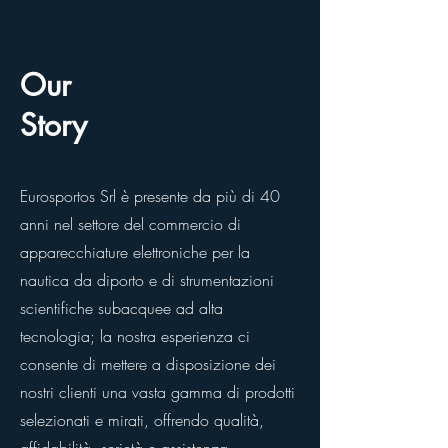
Our
Story
Eurosportos Srl è presente da più di 40
anni nel settore del commercio di
apparecchiature elettroniche per la
nautica da diporto e di strumentazioni
scientifiche subacquee ad alta
tecnologia; la nostra esperienza ci
consente di mettere a disposizione dei
nostri clienti una vasta gamma di prodotti
selezionati e mirati, offrendo qualità,