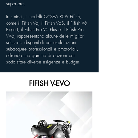
superiore.
In sintesi, i modelli QYSEA ROV Fifish,
come il Fifish V6, il Fifish V6S, il Fifish V6
Expert, il Fifish Pro V6 Plus e il Fifish Pro
W6, rappresentano alcune delle migliori
soluzioni disponibili per esplorazioni
subacquee professionali e amatoriali,
offrendo una gamma di opzioni per
soddisfare diverse esigenze e budget.
FIFISH V-EVO