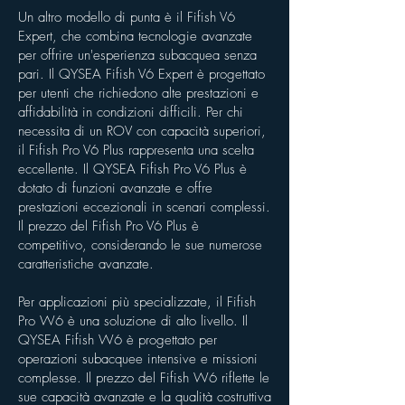
Un altro modello di punta è il Fifish V6
Expert, che combina tecnologie avanzate
per offrire un'esperienza subacquea senza
pari. Il QYSEA Fifish V6 Expert è progettato
per utenti che richiedono alte prestazioni e
affidabilità in condizioni difficili. Per chi
necessita di un ROV con capacità superiori,
il Fifish Pro V6 Plus rappresenta una scelta
eccellente. Il QYSEA Fifish Pro V6 Plus è
dotato di funzioni avanzate e offre
prestazioni eccezionali in scenari complessi.
Il prezzo del Fifish Pro V6 Plus è
competitivo, considerando le sue numerose
caratteristiche avanzate.
Per applicazioni più specializzate, il Fifish
Pro W6 è una soluzione di alto livello. Il
QYSEA Fifish W6 è progettato per
operazioni subacquee intensive e missioni
complesse. Il prezzo del Fifish W6 riflette le
sue capacità avanzate e la qualità costruttiva