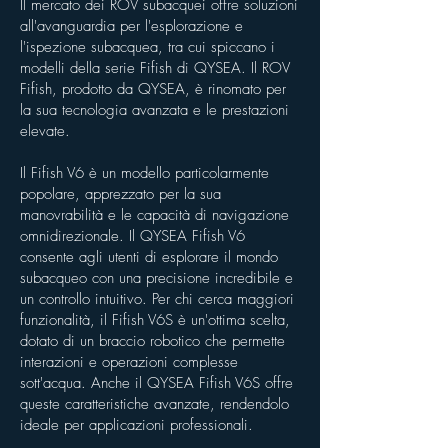
Il mercato dei ROV subacquei offre soluzioni
all'avanguardia per l'esplorazione e
l'ispezione subacquea, tra cui spiccano i
modelli della serie Fifish di QYSEA. Il ROV
Fifish, prodotto da QYSEA, è rinomato per
la sua tecnologia avanzata e le prestazioni
elevate.
Il Fifish V6 è un modello particolarmente
popolare, apprezzato per la sua
manovrabilità e le capacità di navigazione
omnidirezionale. Il QYSEA Fifish V6
consente agli utenti di esplorare il mondo
subacqueo con una precisione incredibile e
un controllo intuitivo. Per chi cerca maggiori
funzionalità, il Fifish V6S è un'ottima scelta,
dotato di un braccio robotico che permette
interazioni e operazioni complesse
sott'acqua. Anche il QYSEA Fifish V6S offre
queste caratteristiche avanzate, rendendolo
ideale per applicazioni professionali.