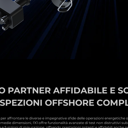
UO PARTNER AFFIDABILE E S
ISPEZIONI OFFSHORE COMP
 per affrontare le diverse e impegnative sfide delle operazioni energetiche 
die dimensioni, l'X1 offre funzionalità avanzate di test non distruttivi sub
 e funzioni di misurazione, offrendo prestazioni potenti e affidabili anche n