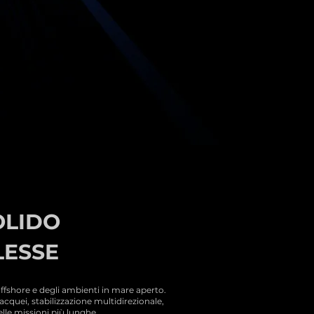
OLIDO
LESSE
offshore e degli ambienti in mare aperto.
acquei, stabilizzazione multidirezionale,
elle missioni più lunghe.