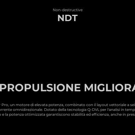
Non-destructive
NDT
 PROPULSIONE MIGLIORA
r Pro, un motore di elevata potenza, combinato con il layout vettoriale a se
orrente omnidirezionale. Dotato della tecnologia Q-DVL per l'analisi in tempo
 la potenza ottimizzata garantiscono stabilità ed efficienza, anche in prese